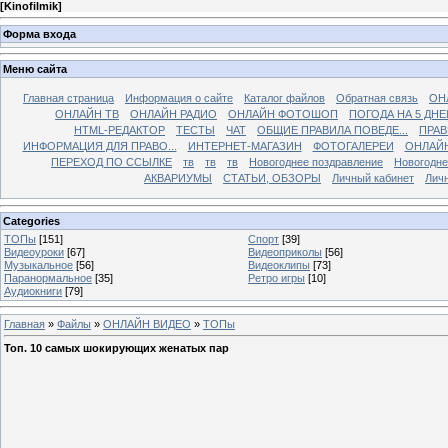
[
Kinofilmik
]
Форма входа
Меню сайта
Главная страница
Информация о сайте
Каталог файлов
Обратная связь
ОН
ОНЛАЙН ТВ
ОНЛАЙН РАДИО
ОНЛАЙН ФОТОШОП
ПОГОДА НА 5 ДНЕ
HTML-РЕДАКТОР
ТЕСТЫ
ЧАТ
ОБЩИЕ ПРАВИЛА ПОВЕДЕ...
ПРАВ
ИНФОРМАЦИЯ ДЛЯ ПРАВО...
ИНТЕРНЕТ-МАГАЗИН
ФОТОГАЛЕРЕИ
ОНЛАЙ
ПЕРЕХОД ПО ССЫЛКЕ
тв
тв
тв
Новогоднее поздравление
Новогодне
АКВАРИУМЫ
СТАТЬИ, ОБЗОРЫ
Личный кабинет
Лич
Categories
ТОПы
[151]
Спорт
[39]
Видеоуроки
[67]
Видеоприколы
[56]
Музыкальное
[56]
Видеоклипы
[73]
Паранормальное
[35]
Ретро игры
[10]
Аудиокниги
[79]
Главная
»
Файлы
»
ОНЛАЙН ВИДЕО
»
ТОПы
Топ. 10 самых шокирующих женатых пар