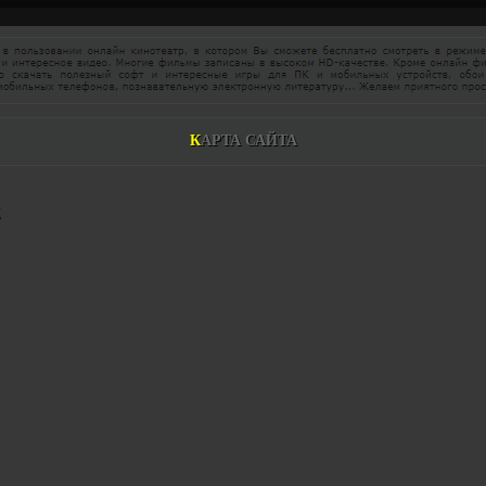
К
А
Р
Т
А
С
А
Й
Т
А