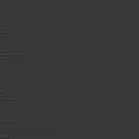
ых
ры, темы
ьных
и
байки
авочники, словари
зыках
ых
ции
 сознания
а
ий редактор
________________________________
ЦИЯ: