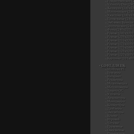
-
Рождественские (
-
Valentin's Day (2
-
Хеллоуин (240х32
-
Мистические (24
-
Ужастики (240х32
-
Прикольные (240х
-
Эмблемы, Бренды 
-
Эротические (240
-
Фоны (240х320)
-
Разные (240х320)
-
Разные (208х208)
-
Разные (176х220)
-
Разные (176х208)
-
Разные (176х144)
-
Разные (128х128)
-
Разные (120х160)
-
Картинки (101х80
•
СОФТ ДЛЯ ПК
-
Windows PE
-
Браузеры
-
Интернет
-
Редакторы
-
Мультимедиа
-
Мессенджеры
-
Защита ОС
-
Утилиты
-
Архиваторы
-
Менеджеры
-
Конвертёры
-
Драйверы
-
Эмуляторы
-
Кодеки
-
Игровой
-
Читалки
-
Церковные
-
Оккультные
-
Прикольные