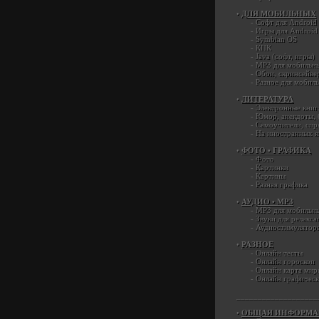
•
ДЛЯ МОБИЛЬНЫХ
-
Софт для Android
-
Игры для Android
-
Symbian OS
-
КПК
-
Java (софт, игры)
-
MP3 для мобильн
-
Обои, скринсейве
-
Разное для мобил
•
ЛИТЕРАТУРА
-
Электронные книг
-
Юмор, анекдоты, 
-
Самоучители, спр
-
На иностранных я
•
ФОТО • ГРАФИКА
-
Фото
-
Картинки
-
Картины
-
Разная графика
•
АУДИО • МР3
-
MP3 для мобильн
-
Звуки для релакса
-
Аудиостимуляторы
•
РАЗНОЕ
-
Онлайн тесты
-
Онлайн гороскоп
-
Онлайн карта мир
-
Онлайн графическ
___________________
•
ОБЩАЯ ИНФОРМА