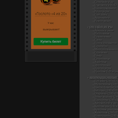
-
Спектакли и др.
-
О космосе и НЛО
-
Паранормальное
-
Ретро игры
-
Слайдшоу
-
Аудиокниги
-
Разное видео
•
ОНЛАЙН ИГРЫ
-
Аркады и экшн
-
Настольные
-
Головоломки
-
Слова
-
Поиск предметов
-
Стратегии
-
Многопользовател
-
Стрелялки
Интернет-сайт популярных
-
Гонки
денежных лотерей
-
Спортивные
-
Азартные
-
Эротические
-
Другие игры
-
Простые 1-D игр
•
АНИМАЦИОННЫЕ
-
Пейзажи (240х32
-
Мультяшные (240
-
Цветы, букеты (2
-
Бабочки (240х320
-
Открытки (240х32
-
Знаки зодиака (2
-
Парусники (240х
-
Автомобили и др.
-
Кинозвёзды (240х
-
Красивые девушки
-
Животные (240х3
-
Новогодние (240