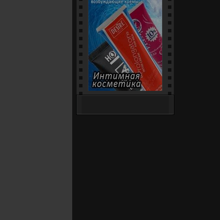
Интим-Шоп (18+) - секс-
игрушки, белье и костюмы