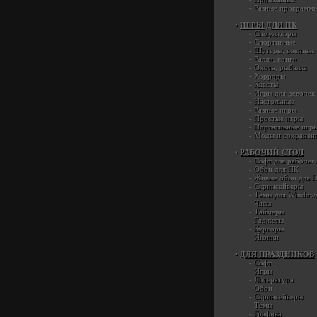
-
Разные программ
•
ИГРЫ ДЛЯ ПК
-
Симуляторы
-
Спортивные
-
Шутеры, военные
-
Ралли, гонки
-
Охота, рыбалка
-
Хорроры
-
Квесты
-
Игры для девочек
-
Настольные
-
Разные игры
-
Простые игры
-
Портативные игр
-
Моды и сохранен
•
РАБОЧИЙ СТОЛ
-
Софт для рабочег
-
Обои для ПК
-
Живые обои для 
-
Скринсейверы
-
Темы для Window
-
Часы
-
Таймеры
-
Гаджеты
-
Курсоры
-
Иконки
•
ДЛЯ ПРАЗДНИКОВ
-
Софт
-
Игры
-
Литература
-
Обои
-
Скринсейверы
-
Темы
-
Графика