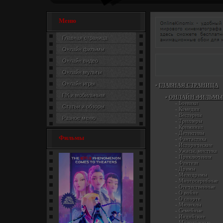
Меню
Главная страница
Онлайн фильмы
Онлайн видео
Онлайн мульты
Онлайн игры
•
ГЛАВНАЯ СТРАНИЦА
ПК и мобильным
•
ОНЛАЙН ФИЛЬМЫ
-
Боевики
Статьи и обзоры
-
Комедии
-
Вестерны
Разное меню
-
Триллеры
-
Криминал
-
Детективы
Фильмы
-
Фантастика
-
Исторические
-
Ужасы, мистика
-
Приключения
-
Фентези
-
Драмы
-
Мелодрамы
-
Многосерийные
-
Отечественные
-
О войне
-
О спорте
-
Мюзиклы
-
Семейные
-
Индийские
-
Молодёжные