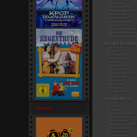
-
Хэллоуин
-
Пятница 13-е
-
Рождественские
-
Новогодние
-
Бибилейские
-
Фильмы ретро
-
Пародии
-
Документальные
Кей-поп-охотницы на демонов
-
Короткометражны
/ KPop Demon... [мультфильм]
-
Мульты для взрос
•
ОНЛАЙН МУЛЬТФ
-
Фентези
-
Сказки
-
Приключения
-
Фантастика
-
Ужасы
-
Хеллоуин
-
Новогодние
-
Рождественские
-
Библейские
-
Военные
-
Мульты
-
Разные
-
Диафильмы
•
ОНЛАЙН ВИДЕО
-
Топы
Регентруда / Die Regentrude
-
Спорт
Реклама
(1976) [семейный]
-
Трюки
-
Fighting (драки)
-
Музыкальное
-
Видеоклипы
-
Музыкальное (ИИ
-
Видеоприколы
-
Видеоуроки
-
Телепередачи