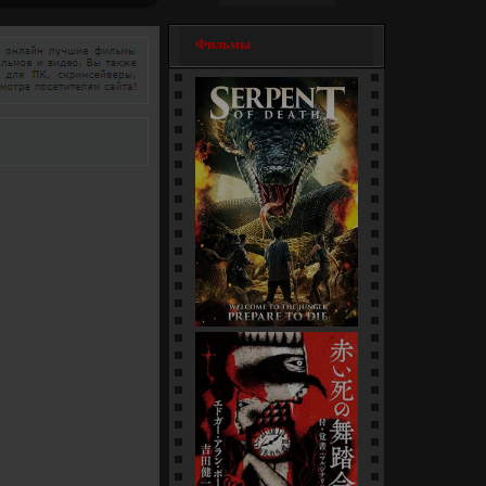
Фильмы
Змеи / Da she (1-4 серии)
[многосерийный]