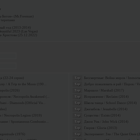
и
 Богов» (Mr.Freeman)
 черепами
вый год (2013-2014)
 Beautiful 2023 (Las Vegas)
а Христова (25.12.2022)
a (22-24 серии)
Бессмертные: Война миров / Immortal
Top
ну / A Trip to the Moon (190...
Добро пожаловать в рай / Порок / Vi
Top
opolis (2026)
Маршалл / Marshall (2017)
Top
поля / Necropolis Awakened (...
Исправление / Reclaim (2014)
Top
ni - Diamonds [Official Vis...
Школа танца / School Dance (2014)
Top
ideo]
Джезабель / Jessabelle (2014)
Top
 / Necropolis Legion (2019)
Существа / Exists (2014)
Top
ание / Spontaneous Combustio...
Джон Уик / John Wick (2014)
Top
Глория / Gloria (2013)
Top
приговор
и
Regentrude (1976)
Эксперимент: Зло / The Quiet Ones (
Top