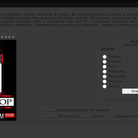
. . . . . . . . . . . . . . . . . . . . 
Мини
«Ваш люб
Фильмы:
Комедии
Боевики
Ужасы
Фантастика
Мелодрамы
Вестерны
Другие
. . . . . . . . . . . . . . . . . . . . 
Модный приговор (1-197 выпуски)
Название:
ТВ передачи
|
Online
|
Ознакомительн
Категория:
Контент:
Цель: