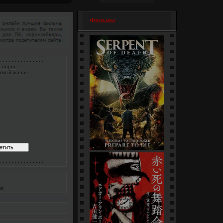
Фильмы
. . . . . . . . . . . . . . .
 опрос
имый жанр»
Змеи / Da she (1-4 серии)
. . . . . . . . . . . . . . .
[многосерийный]
ая