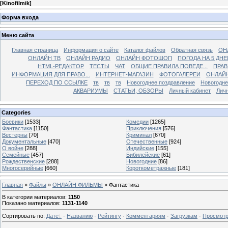
[
Kinofilmik
]
Форма входа
Меню сайта
Главная страница
Информация о сайте
Каталог файлов
Обратная связь
ОН
ОНЛАЙН ТВ
ОНЛАЙН РАДИО
ОНЛАЙН ФОТОШОП
ПОГОДА НА 5 ДНЕ
HTML-РЕДАКТОР
ТЕСТЫ
ЧАТ
ОБЩИЕ ПРАВИЛА ПОВЕДЕ...
ПРАВ
ИНФОРМАЦИЯ ДЛЯ ПРАВО...
ИНТЕРНЕТ-МАГАЗИН
ФОТОГАЛЕРЕИ
ОНЛАЙ
ПЕРЕХОД ПО ССЫЛКЕ
тв
тв
тв
Новогоднее поздравление
Новогодне
АКВАРИУМЫ
СТАТЬИ, ОБЗОРЫ
Личный кабинет
Лич
Categories
Боевики
[1533]
Комедии
[1265]
Фантастика
[1150]
Приключения
[576]
Вестерны
[70]
Криминал
[670]
Документальные
[470]
Отечественные
[924]
О войне
[288]
Индийские
[155]
Семейные
[457]
Бибилейские
[61]
Рождественские
[288]
Новогодние
[86]
Многосерийные
[660]
Короткометражные
[181]
Главная
»
Файлы
»
ОНЛАЙН ФИЛЬМЫ
» Фантастика
В категории материалов
:
1150
Показано материалов
:
1131-1140
Сортировать по
:
Дате
·
Названию
·
Рейтингу
·
Комментариям
·
Загрузкам
·
Просмот