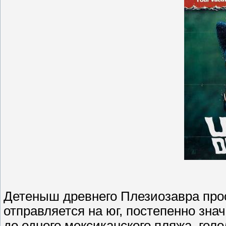
Детеныш древнего Плезиозавра про
отправляется на юг, постепенно зн
до одного мексиканского пляжа, гол