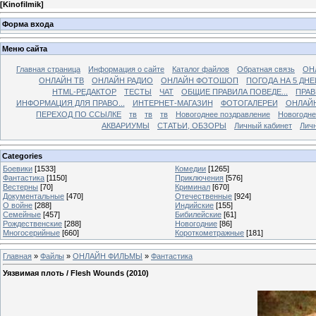
[
Kinofilmik
]
Форма входа
Меню сайта
Главная страница
Информация о сайте
Каталог файлов
Обратная связь
ОН
ОНЛАЙН ТВ
ОНЛАЙН РАДИО
ОНЛАЙН ФОТОШОП
ПОГОДА НА 5 ДНЕ
HTML-РЕДАКТОР
ТЕСТЫ
ЧАТ
ОБЩИЕ ПРАВИЛА ПОВЕДЕ...
ПРАВ
ИНФОРМАЦИЯ ДЛЯ ПРАВО...
ИНТЕРНЕТ-МАГАЗИН
ФОТОГАЛЕРЕИ
ОНЛАЙ
ПЕРЕХОД ПО ССЫЛКЕ
тв
тв
тв
Новогоднее поздравление
Новогодне
АКВАРИУМЫ
СТАТЬИ, ОБЗОРЫ
Личный кабинет
Лич
Categories
Боевики
[1533]
Комедии
[1265]
Фантастика
[1150]
Приключения
[576]
Вестерны
[70]
Криминал
[670]
Документальные
[470]
Отечественные
[924]
О войне
[288]
Индийские
[155]
Семейные
[457]
Бибилейские
[61]
Рождественские
[288]
Новогодние
[86]
Многосерийные
[660]
Короткометражные
[181]
Главная
»
Файлы
»
ОНЛАЙН ФИЛЬМЫ
»
Фантастика
Уязвимая плоть / Flesh Wounds (2010)