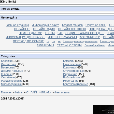
[
Kinofilmik
]
Форма входа
Меню сайта
Главная страница
Информация о сайте
Каталог файлов
Обратная связь
ОН
ОНЛАЙН ТВ
ОНЛАЙН РАДИО
ОНЛАЙН ФОТОШОП
ПОГОДА НА 5 ДНЕ
HTML-РЕДАКТОР
ТЕСТЫ
ЧАТ
ОБЩИЕ ПРАВИЛА ПОВЕДЕ...
ПРАВ
ИНФОРМАЦИЯ ДЛЯ ПРАВО...
ИНТЕРНЕТ-МАГАЗИН
ФОТОГАЛЕРЕИ
ОНЛАЙ
ПЕРЕХОД ПО ССЫЛКЕ
тв
тв
тв
Новогоднее поздравление
Новогодне
АКВАРИУМЫ
СТАТЬИ, ОБЗОРЫ
Личный кабинет
Лич
Categories
Боевики
[1533]
Комедии
[1265]
Фантастика
[1150]
Приключения
[576]
Вестерны
[70]
Криминал
[670]
Документальные
[470]
Отечественные
[924]
О войне
[288]
Индийские
[155]
Семейные
[457]
Бибилейские
[61]
Рождественские
[288]
Новогодние
[86]
Многосерийные
[660]
Короткометражные
[181]
Главная
»
Файлы
»
ОНЛАЙН ФИЛЬМЫ
»
Фантастика
2081 / 2081 (2009)