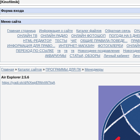
[
Kinofilmik
]
Форма входа
Меню сайта
Главная страница
Информация о сайте
Каталог файлов
Обратная связь
ОН
ОНЛАЙН ТВ
ОНЛАЙН РАДИО
ОНЛАЙН ФОТОШОП
ПОГОДА НА 5 ДНЕ
HTML-РЕДАКТОР
ТЕСТЫ
ЧАТ
ОБЩИЕ ПРАВИЛА ПОВЕДЕ...
ПРАВ
ИНФОРМАЦИЯ ДЛЯ ПРАВО...
ИНТЕРНЕТ-МАГАЗИН
ФОТОГАЛЕРЕИ
ОНЛАЙ
ПЕРЕХОД ПО ССЫЛКЕ
тв
тв
тв
Новогоднее поздравление
Новогодне
АКВАРИУМЫ
СТАТЬИ, ОБЗОРЫ
Личный кабинет
Лич
Главная
»
Каталог сайтов
»
ПРОГРАММЫ ДЛЯ ПК
»
Менеджеры
Air Explorer 2.5.6
https://yadi.sk/d/NXwpEfWxtW7tqA