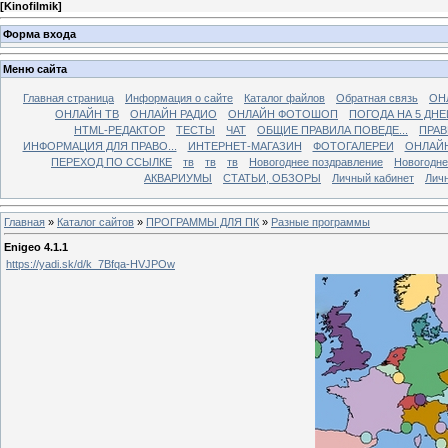
[
Kinofilmik
]
Форма входа
Меню сайта
Главная страница
Информация о сайте
Каталог файлов
Обратная связь
ОН
ОНЛАЙН ТВ
ОНЛАЙН РАДИО
ОНЛАЙН ФОТОШОП
ПОГОДА НА 5 ДНЕ
HTML-РЕДАКТОР
ТЕСТЫ
ЧАТ
ОБЩИЕ ПРАВИЛА ПОВЕДЕ...
ПРАВ
ИНФОРМАЦИЯ ДЛЯ ПРАВО...
ИНТЕРНЕТ-МАГАЗИН
ФОТОГАЛЕРЕИ
ОНЛАЙ
ПЕРЕХОД ПО ССЫЛКЕ
тв
тв
тв
Новогоднее поздравление
Новогодне
АКВАРИУМЫ
СТАТЬИ, ОБЗОРЫ
Личный кабинет
Лич
Главная
»
Каталог сайтов
»
ПРОГРАММЫ ДЛЯ ПК
»
Разные программы
Enigeo 4.1.1
https://yadi.sk/d/k_7Bfqa-HVJPOw