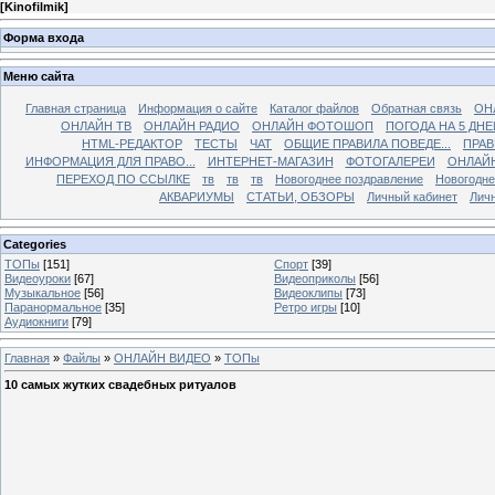
[
Kinofilmik
]
Форма входа
Меню сайта
Главная страница
Информация о сайте
Каталог файлов
Обратная связь
ОН
ОНЛАЙН ТВ
ОНЛАЙН РАДИО
ОНЛАЙН ФОТОШОП
ПОГОДА НА 5 ДНЕ
HTML-РЕДАКТОР
ТЕСТЫ
ЧАТ
ОБЩИЕ ПРАВИЛА ПОВЕДЕ...
ПРАВ
ИНФОРМАЦИЯ ДЛЯ ПРАВО...
ИНТЕРНЕТ-МАГАЗИН
ФОТОГАЛЕРЕИ
ОНЛАЙ
ПЕРЕХОД ПО ССЫЛКЕ
тв
тв
тв
Новогоднее поздравление
Новогодне
АКВАРИУМЫ
СТАТЬИ, ОБЗОРЫ
Личный кабинет
Лич
Categories
ТОПы
[151]
Спорт
[39]
Видеоуроки
[67]
Видеоприколы
[56]
Музыкальное
[56]
Видеоклипы
[73]
Паранормальное
[35]
Ретро игры
[10]
Аудиокниги
[79]
Главная
»
Файлы
»
ОНЛАЙН ВИДЕО
»
ТОПы
10 самых жутких свадебных ритуалов