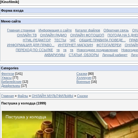
[
Kinofilmik
]
Форма входа
Меню сайта
Главная страница
Информация о сайте
Каталог файлов
Обратная связь
ОН
ОНЛАЙН ТВ
ОНЛАЙН РАДИО
ОНЛАЙН ФОТОШОП
ПОГОДА НА 5 ДНЕ
HTML-РЕДАКТОР
ТЕСТЫ
ЧАТ
ОБЩИЕ ПРАВИЛА ПОВЕДЕ...
ПРАВ
ИНФОРМАЦИЯ ДЛЯ ПРАВО...
ИНТЕРНЕТ-МАГАЗИН
ФОТОГАЛЕРЕИ
ОНЛАЙ
ПЕРЕХОД ПО ССЫЛКЕ
тв
тв
тв
Новогоднее поздравление
Новогодне
АКВАРИУМЫ
СТАТЬИ, ОБЗОРЫ
Личный кабинет
Лич
Categories
Фентези
[141]
Сказки
[80]
Ужасы
[77]
Хэллоуин
[7]
Бибилейские
[12]
Военные
[16]
Диафильмы
[17]
Главная
»
Файлы
»
ОНЛАЙН МУЛЬТФИЛЬМЫ
»
Сказки
Пастушка у колодца (1999)