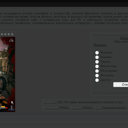
. . . . . . . . . . . . . . . . . . . . 
Мини
«Ваш люб
Фильмы:
Комедии
Боевики
Ужасы
Фантастика
Мелодрамы
Вестерны
Другие
. . . . . . . . . . . . . . . . . . . . 
Топ. 10 самых запоминающихся стволов из игр
Название:
ТОПы
|
Online
|
Ознакомительная
Категория:
Контент:
Цель: