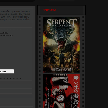
Фильмы
. . . . . . . . . . . . . . .
 опрос
имый жанр»
Змеи / Da she (1-4 серии)
. . . . . . . . . . . . . . .
[многосерийный]