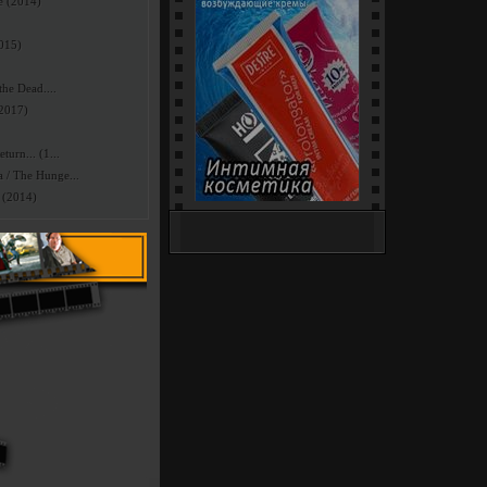
e (2014)
2015)
he Dead....
(2017)
urn... (1...
/ The Hunge...
 (2014)
Интим-Шоп (18+) - секс-
игрушки, белье и костюмы