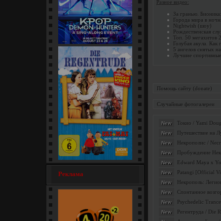
Разное видео:
За гранью. Бионика
Города мира в ночн
Nightwish (шоу)
Рождественская слу
Топ. 50 мегахитов 
Голубая акула. Как 
5 ангелов снятых н
Кей-поп-охотницы на демонов
Лучшие спортивные 
/ KPop Demon... [мультфильм]
Помощь сайту (donate)
Случайные фотогалереи
Токио / Yami Doug
New
Путешествие на Лу
New
Некрополис / Necr
New
Пробуждение Некро
New
Edward Maya x Yoha
New
Регентруда / Die Regentrude
Patangi [Official V
New
Реклама
(1976) [семейный]
Некрополь: Легион
New
Спонтанное возгор
New
Psychedelic Trance
New
Регентруда / Die 
New