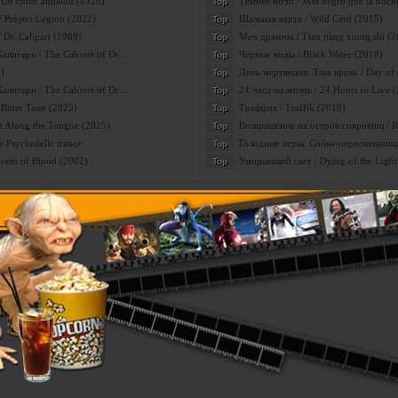
 Un chien andalou (1928)
Темнее ночи / Mas negro que la noch
Top
 Project Legion (2022)
Шальная карта / Wild Card (2015)
Top
Dr. Caligari (1989)
Меч дракона / Tian jiang xiong shi (
Top
лигари / The Cabinet of Dr....
Чёрные воды / Black Water (2018)
Top
)
День мертвецов: Злая кровь / Day of t
Top
лигари / The Cabinet of Dr....
24 часа на жизнь / 24 Hours to Live 
Top
Bitter Taste (2025)
Траффик / Traffik (2018)
Top
lt Along the Tongue (2025)
Возвращение на остров сокровищ / Ret
Top
 Psychedelic trance
Голодные игры: Сойка-пересмешница 
Top
Scent of Blood (2002)
Умирающий свет / Dying of the Light
Top
kinomix
л:
|
Дата:
09.04.2016
|
Просмотров:
1006