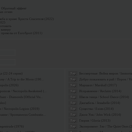
: Обратный эффект
ых огнях
жба в храме Христа Спасителя (2022)
2025
готовить
а камеру
приколы от EuroSport (2011)
a (22-24 серии)
Бессмертные: Война миров / Immortal
Top
ну / A Trip to the Moon (190...
Добро пожаловать в рай / Порок / Vi
Top
opolis (2026)
Маршалл / Marshall (2017)
Top
поля / Necropolis Awakened (...
Исправление / Reclaim (2014)
Top
ni - Diamonds [Official Vis...
Школа танца / School Dance (2014)
Top
ideo]
Джезабель / Jessabelle (2014)
Top
 / Necropolis Legion (2019)
Существа / Exists (2014)
Top
ание / Spontaneous Combustio...
Джон Уик / John Wick (2014)
Top
Глория / Gloria (2013)
Top
Regentrude (1976)
Эксперимент: Зло / The Quiet Ones (
Top