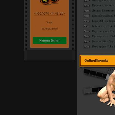
Андалузский пес /
New
Проект «Легион» /
New
Доктор Калигари / 
New
Кабинет доктора Ка
New
Lana Del Rey (шоу
New
Кабинет доктора Ка
New
Вкус горечи / The 
New
Привкус соли / Sa
New
Nexxus 604 - Space
New
Вкус крови / The 
New
Интернет-сайт популярных
денежных лотерей
ТОПы
Категория:
|
Добави