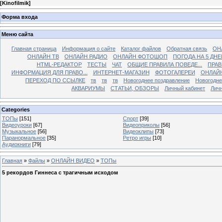
[
Kinofilmik
]
Форма входа
Меню сайта
Главная страница
Информация о сайте
Каталог файлов
Обратная связь
ОН
ОНЛАЙН ТВ
ОНЛАЙН РАДИО
ОНЛАЙН ФОТОШОП
ПОГОДА НА 5 ДНЕ
HTML-РЕДАКТОР
ТЕСТЫ
ЧАТ
ОБЩИЕ ПРАВИЛА ПОВЕДЕ...
ПРАВ
ИНФОРМАЦИЯ ДЛЯ ПРАВО...
ИНТЕРНЕТ-МАГАЗИН
ФОТОГАЛЕРЕИ
ОНЛАЙ
ПЕРЕХОД ПО ССЫЛКЕ
тв
тв
тв
Новогоднее поздравление
Новогодне
АКВАРИУМЫ
СТАТЬИ, ОБЗОРЫ
Личный кабинет
Лич
Categories
ТОПы
[151]
Спорт
[39]
Видеоуроки
[67]
Видеоприколы
[56]
Музыкальное
[56]
Видеоклипы
[73]
Паранормальное
[35]
Ретро игры
[10]
Аудиокниги
[79]
Главная
»
Файлы
»
ОНЛАЙН ВИДЕО
»
ТОПы
5 рекордов Гиннеса с трагичным исходом