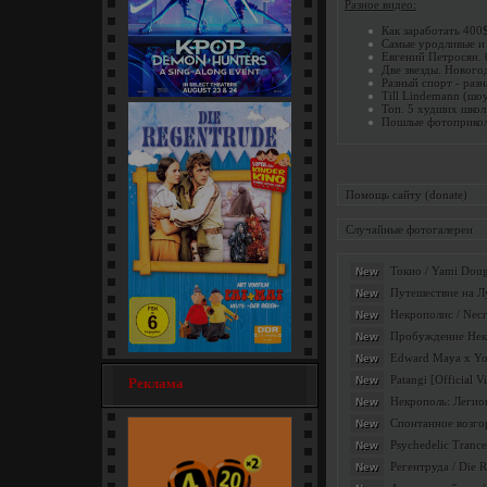
Разное видео:
Как заработать 400
Самые уродливые и
Евгений Петросян. 
Две звезды. Нового
Разный спорт - разн
Till Lindemann (шо
Топ. 5 худших школ
Кей-поп-охотницы на демонов
Пошлые фотоприко
/ KPop Demon... [мультфильм]
Помощь сайту (donate)
Случайные фотогалереи
Токио / Yami Doug
New
Путешествие на Лу
New
Некрополис / Necr
New
Пробуждение Некро
New
Edward Maya x Yoha
New
Регентруда / Die Regentrude
Patangi [Official V
New
Реклама
(1976) [семейный]
Некрополь: Легион
New
Спонтанное возгор
New
Psychedelic Trance
New
Регентруда / Die 
New