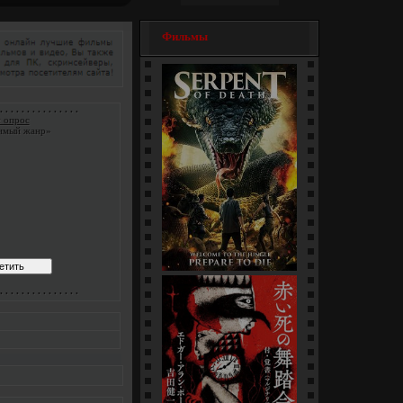
Фильмы
. . . . . . . . . . . . . . .
 опрос
имый жанр»
Змеи / Da she (1-4 серии)
. . . . . . . . . . . . . . .
[многосерийный]