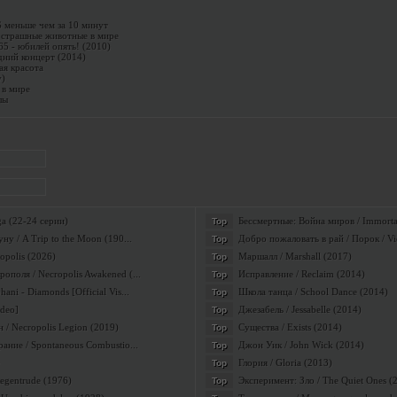
$ меньше чем за 10 минут
 страшные животные в мире
65 - юбилей опять! (2010)
дний концерт (2014)
ая красота
у)
 в мире
лы
a (22-24 серии)
Бессмертные: Война миров / Immortal
Top
ну / A Trip to the Moon (190...
Добро пожаловать в рай / Порок / Vi
Top
opolis (2026)
Маршалл / Marshall (2017)
Top
поля / Necropolis Awakened (...
Исправление / Reclaim (2014)
Top
ni - Diamonds [Official Vis...
Школа танца / School Dance (2014)
Top
ideo]
Джезабель / Jessabelle (2014)
Top
 / Necropolis Legion (2019)
Существа / Exists (2014)
Top
ание / Spontaneous Combustio...
Джон Уик / John Wick (2014)
Top
Глория / Gloria (2013)
Top
Regentrude (1976)
Эксперимент: Зло / The Quiet Ones (
Top