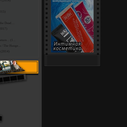
e (2014)
2015)
he Dead....
(2017)
urn... (1...
/ The Hunge...
 (2014)
Интим-Шоп (18+) - секс-
игрушки, белье и костюмы