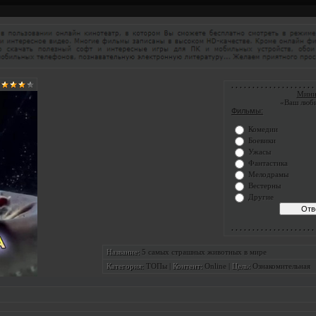
. . . . . . . . . . . . . . . . . . . . 
Мини
«Ваш люб
Фильмы:
Комедии
Боевики
Ужасы
Фантастика
Мелодрамы
Вестерны
Другие
. . . . . . . . . . . . . . . . . . . . 
5 самых страшных животных в мире
Название:
ТОПы
|
Online
|
Ознакомительная
Категория:
Контент:
Цель: