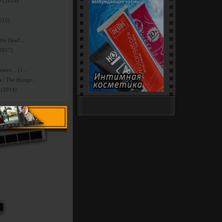
e (2014)
мых сексуальных
2015)
чите сотню самых
мотрите.
he Dead....
(2017)
urn... (1...
/ The Hunge...
 (2014)
Интим-Шоп (18+) - секс-
игрушки, белье и костюмы