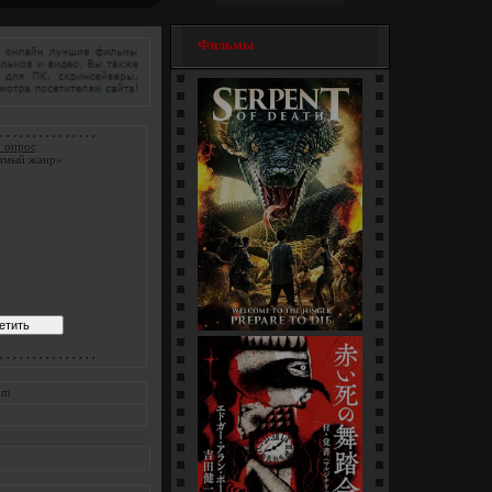
Фильмы
. . . . . . . . . . . . . . .
 опрос
имый жанр»
Змеи / Da she (1-4 серии)
. . . . . . . . . . . . . . .
[многосерийный]
im