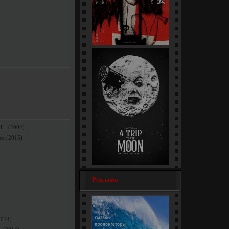
Токио / Yami Douga (22-24
серии) [короткометражный]
... (2004)
ce (2015)
Путешествие на Луну / A Trip
Реклама
to the Moon... [фильм ретро]
2014)