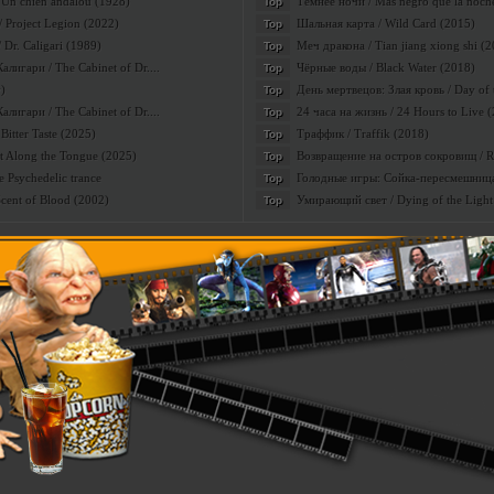
 Un chien andalou (1928)
Темнее ночи / Mas negro que la noch
Top
сия
 Project Legion (2022)
Шальная карта / Wild Card (2015)
Top
сексуальные женщины, по настоящему сексуальные - тогда эта программа для Вас. Сотня са
Dr. Caligari (1989)
Меч дракона / Tian jiang xiong shi (
Top
урнала Максим. Самые классные красотки и самые крутые вечеринки. В программе Вы изу
лигари / The Cabinet of Dr....
Чёрные воды / Black Water (2018)
Top
вых женщин России, узнаете их секреты, слабости и что самое главное как следует их расс
)
День мертвецов: Злая кровь / Day of t
Top
лигари / The Cabinet of Dr....
24 часа на жизнь / 24 Hours to Live 
Top
Bitter Taste (2025)
Траффик / Traffik (2018)
Top
lt Along the Tongue (2025)
Возвращение на остров сокровищ / Ret
Top
 Psychedelic trance
Голодные игры: Сойка-пересмешница 
Top
Scent of Blood (2002)
Умирающий свет / Dying of the Light
Top