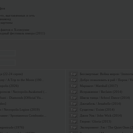
ифов
то, выставленных в сеть
 анаконд
 картины
 фактов о Хэллоуине
дный фестиваль юмора (2011)
a (22-24 серии)
Бессмертные: Война миров / Immortal
Top
ну / A Trip to the Moon (190...
Добро пожаловать в рай / Порок / Vi
Top
opolis (2026)
Маршалл / Marshall (2017)
Top
поля / Necropolis Awakened (...
Исправление / Reclaim (2014)
Top
ni - Diamonds [Official Vis...
Школа танца / School Dance (2014)
Top
ideo]
Джезабель / Jessabelle (2014)
Top
 / Necropolis Legion (2019)
Существа / Exists (2014)
Top
ание / Spontaneous Combustio...
Джон Уик / John Wick (2014)
Top
Глория / Gloria (2013)
Top
х сексуальных женщин
Regentrude (1976)
Эксперимент: Зло / The Quiet Ones (
Top
ьный