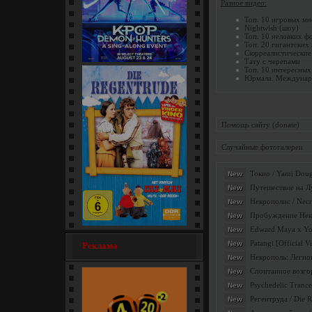
Разное видео:
Топ. 10 игровых м
Nightwish (шоу)
Топ. 10 неловких фо
Топ. 20 гигантских
Сюрреалистические
Тату с черепами
Топ. 10 интересных
Кей-поп-охотницы на демонов
Юрмала. Междунаро
/ KPop Demon... [мультфильм]
Помощь сайту (donate)
Случайные фотогалереи
Токио / Yami Doug
New
Путешествие на Лу
New
Некрополис / Necr
New
Пробуждение Некро
New
Edward Maya x Yoha
New
Регентруда / Die Regentrude
Patangi [Official V
New
Реклама
(1976) [семейный]
Некрополь: Легион
New
Спонтанное возгор
New
Psychedelic Trance
New
Название:
100 самы
Регентруда / Die 
New
Жанр:
Документал