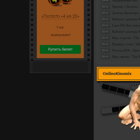
Андалузский пес /
New
Производство:
Рос
Проект «Легион» /
New
Описание:
Если Вам нравятся 
Доктор Калигари / 
New
женщин по версии ж
Кабинет доктора Ка
New
красивых и талантли
Lana Del Rey (шоу
New
Кабинет доктора Ка
New
Вкус горечи / The 
New
Привкус соли / Sa
New
Nexxus 604 - Space
New
Вкус крови / The 
New
Интернет-сайт популярных
денежных лотерей