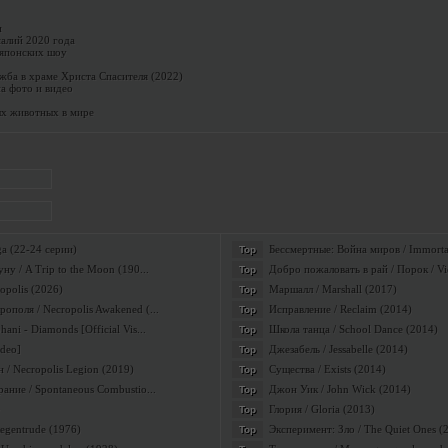
и
алий 2020 года
 японских шоу
жба в храме Христа Спасителя (2022)
а фото и видео
ых животных в мире
a (22-24 серии)
Бессмертные: Война миров / Immortal
Top
ну / A Trip to the Moon (190...
Добро пожаловать в рай / Порок / Vi
Top
opolis (2026)
Маршалл / Marshall (2017)
Top
поля / Necropolis Awakened (...
Исправление / Reclaim (2014)
Top
ni - Diamonds [Official Vis...
Школа танца / School Dance (2014)
Top
ideo]
Джезабель / Jessabelle (2014)
Top
 / Necropolis Legion (2019)
Существа / Exists (2014)
Top
ание / Spontaneous Combustio...
Джон Уик / John Wick (2014)
Top
Глория / Gloria (2013)
Top
Regentrude (1976)
Эксперимент: Зло / The Quiet Ones (
Top