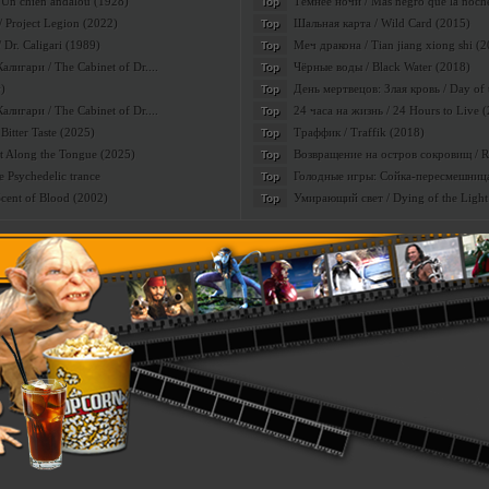
 Un chien andalou (1928)
Темнее ночи / Mas negro que la noch
Top
 Project Legion (2022)
Шальная карта / Wild Card (2015)
Top
Dr. Caligari (1989)
Меч дракона / Tian jiang xiong shi (
Top
лигари / The Cabinet of Dr....
Чёрные воды / Black Water (2018)
Top
)
День мертвецов: Злая кровь / Day of t
Top
лигари / The Cabinet of Dr....
24 часа на жизнь / 24 Hours to Live 
Top
Bitter Taste (2025)
Траффик / Traffik (2018)
Top
lt Along the Tongue (2025)
Возвращение на остров сокровищ / Ret
Top
 Psychedelic trance
Голодные игры: Сойка-пересмешница 
Top
Scent of Blood (2002)
Умирающий свет / Dying of the Light
Top
kinomix
Добавил:
|
Дата:
11.08.2012
|
Просмотров:
2286