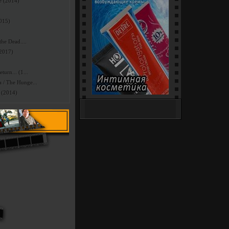
e (2014)
2015)
he Dead....
(2017)
urn... (1...
/ The Hunge...
 (2014)
Интим-Шоп (18+) - секс-
игрушки, белье и костюмы