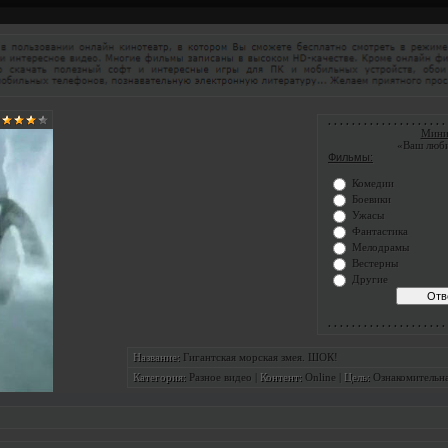
. . . . . . . . . . . . . . . . . . . . 
Мини
«Ваш люб
Фильмы:
Комедии
Боевики
Ужасы
Фантастика
Мелодрамы
Вестерны
Другие
. . . . . . . . . . . . . . . . . . . . 
Гигантская морская змея. ШОК!
Название:
Разное видео
|
Online
|
Ознакомительн
Категория:
Контент:
Цель: