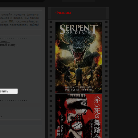
Фильмы
. . . . . . . . . . . . . . .
 опрос
имый жанр»
Змеи / Da she (1-4 серии)
. . . . . . . . . . . . . . .
[многосерийный]
ая