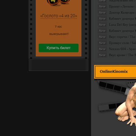
Андалузский пес /
New
Проект «Легион» /
New
Доктор Калигари / 
New
Кабинет доктора Ка
New
Lana Del Rey (шоу
New
Кабинет доктора Ка
New
Вкус горечи / The 
New
Привкус соли / Sa
New
Nexxus 604 - Space
New
Вкус крови / The 
New
Интернет-сайт популярных
денежных лотерей
Разное видео
Категория:
|