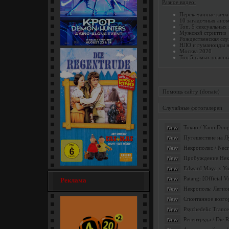
Разное видео:
Перекачанные качк
10 загадочных аном
Топ. 5 сексуальных
Мужской стриптиз
Рождественская слу
НЛО и гуманоиды н
Москва 2020
Кей-поп-охотницы на демонов
Топ 5 самых опасн
/ KPop Demon... [мультфильм]
Помощь сайту (donate)
Случайные фотогалереи
Токио / Yami Doug
New
Путешествие на Лу
New
Некрополис / Necr
New
Пробуждение Некро
New
Edward Maya x Yoha
New
Регентруда / Die Regentrude
Patangi [Official V
New
Реклама
(1976) [семейный]
Некрополь: Легион
New
Спонтанное возгор
New
Psychedelic Trance
New
Регентруда / Die 
New