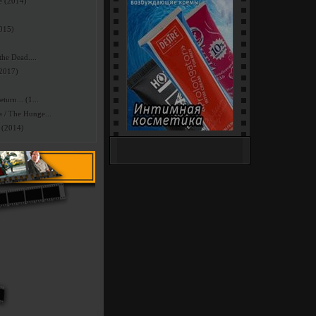
e (2014)
2015)
he Dead....
(2017)
urn... (1...
/ The Hunge...
 (2014)
Интим-Шоп (18+) - секс-
игрушки, белье и костюмы