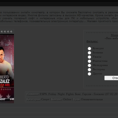
. . . . . . . . . . . . . . . . . . . . 
Мини
«Ваш люб
Фильмы:
Комедии
Боевики
Ужасы
Фантастика
Мелодрамы
Вестерны
Другие
. . . . . . . . . . . . . . . . . . . . 
ESPN. Friday. Night. Fights. Бокс. Гарсия - Гонзалес (07.02.20
Название:
Спорт
|
Online
|
Ознакомительная
Категория:
Контент:
Цель: