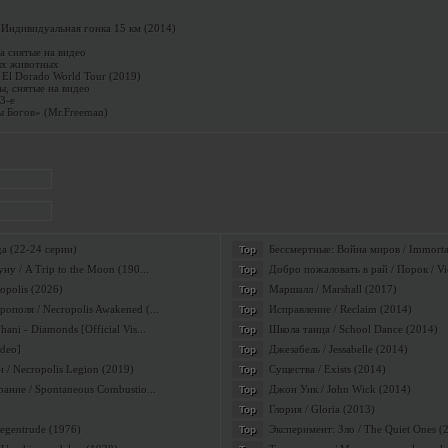
Индивидуальная гонка 15 км (2014)
а снятые на видео
ых животных
t: El Dorado World Tour (2019)
, снятые на видео
3-е
 Богов» (Mr.Freeman)
a (22-24 серии)
Бессмертные: Война миров / Immortal
Top
ну / A Trip to the Moon (190...
Добро пожаловать в рай / Порок / Vi
Top
opolis (2026)
Маршалл / Marshall (2017)
Top
поля / Necropolis Awakened (...
Исправление / Reclaim (2014)
Top
ni - Diamonds [Official Vis...
Школа танца / School Dance (2014)
Top
ideo]
Джезабель / Jessabelle (2014)
Top
 / Necropolis Legion (2019)
Существа / Exists (2014)
Top
ание / Spontaneous Combustio...
Джон Уик / John Wick (2014)
Top
Глория / Gloria (2013)
Top
Regentrude (1976)
Эксперимент: Зло / The Quiet Ones (
Top