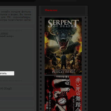
Фильмы
. . . . . . . . . . . . . . .
 опрос
имый жанр»
Змеи / Da she (1-4 серии)
. . . . . . . . . . . . . . .
[многосерийный]
14) [Engl]