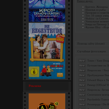
Разное видео:
Биатлон. Женщины. 
Шашлык из рыбы
Призраки и существ
Топ. 10 самых умн
Shakira - in Concer
Уникальные моменты
Блюда на Пятницу 1
Кей-поп-охотницы на демонов
Фрэнки Шоу: «Игры
/ KPop Demon... [мультфильм]
Помощь сайту (donate)
Случайные фотогалереи
Токио / Yami Doug
New
Путешествие на Лу
New
Некрополис / Necr
New
Пробуждение Некро
New
Edward Maya x Yoha
New
Регентруда / Die Regentrude
Patangi [Official V
New
Реклама
(1976) [семейный]
Некрополь: Легион
New
Спонтанное возгор
New
Psychedelic Trance
New
Регентруда / Die 
New