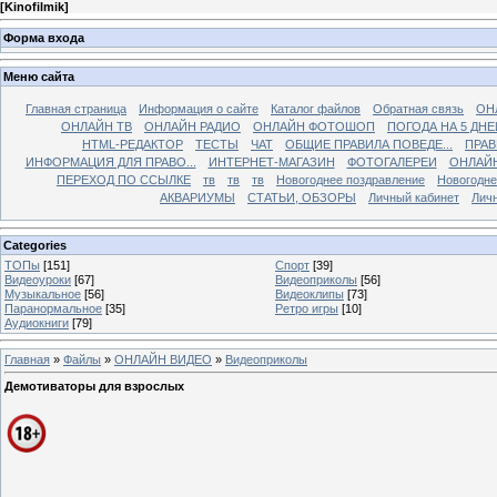
[
Kinofilmik
]
Форма входа
Меню сайта
Главная страница
Информация о сайте
Каталог файлов
Обратная связь
ОН
ОНЛАЙН ТВ
ОНЛАЙН РАДИО
ОНЛАЙН ФОТОШОП
ПОГОДА НА 5 ДНЕ
HTML-РЕДАКТОР
ТЕСТЫ
ЧАТ
ОБЩИЕ ПРАВИЛА ПОВЕДЕ...
ПРАВ
ИНФОРМАЦИЯ ДЛЯ ПРАВО...
ИНТЕРНЕТ-МАГАЗИН
ФОТОГАЛЕРЕИ
ОНЛАЙ
ПЕРЕХОД ПО ССЫЛКЕ
тв
тв
тв
Новогоднее поздравление
Новогодне
АКВАРИУМЫ
СТАТЬИ, ОБЗОРЫ
Личный кабинет
Лич
Categories
ТОПы
[151]
Спорт
[39]
Видеоуроки
[67]
Видеоприколы
[56]
Музыкальное
[56]
Видеоклипы
[73]
Паранормальное
[35]
Ретро игры
[10]
Аудиокниги
[79]
Главная
»
Файлы
»
ОНЛАЙН ВИДЕО
»
Видеоприколы
Демотиваторы для взрослых