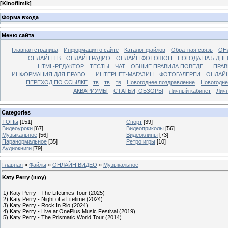
[
Kinofilmik
]
Форма входа
Меню сайта
Главная страница
Информация о сайте
Каталог файлов
Обратная связь
ОН
ОНЛАЙН ТВ
ОНЛАЙН РАДИО
ОНЛАЙН ФОТОШОП
ПОГОДА НА 5 ДНЕ
HTML-РЕДАКТОР
ТЕСТЫ
ЧАТ
ОБЩИЕ ПРАВИЛА ПОВЕДЕ...
ПРАВ
ИНФОРМАЦИЯ ДЛЯ ПРАВО...
ИНТЕРНЕТ-МАГАЗИН
ФОТОГАЛЕРЕИ
ОНЛАЙ
ПЕРЕХОД ПО ССЫЛКЕ
тв
тв
тв
Новогоднее поздравление
Новогодне
АКВАРИУМЫ
СТАТЬИ, ОБЗОРЫ
Личный кабинет
Лич
Categories
ТОПы
[151]
Спорт
[39]
Видеоуроки
[67]
Видеоприколы
[56]
Музыкальное
[56]
Видеоклипы
[73]
Паранормальное
[35]
Ретро игры
[10]
Аудиокниги
[79]
Главная
»
Файлы
»
ОНЛАЙН ВИДЕО
»
Музыкальное
Katy Perry (шоу)
1) Katy Perry - The Lifetimes Tour (2025)
2) Katy Perry - Night of a Lifetime (2024)
3) Katy Perry - Rock In Rio (2024)
4) Katy Perry - Live at OnePlus Music Festival (2019)
5) Katy Perry - The Prismatic World Tour (2014)