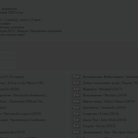
, концерты)
алий 2020 года
/ Carefully, mimy! (5 вып.)
 в мире
айских островов
гры 2012. Лондон. Церемония открытия
гих часов в мире
a (22-24 серии)
Бессмертные: Война миров / Immortal
Top
ну / A Trip to the Moon (190...
Добро пожаловать в рай / Порок / Vi
Top
opolis (2026)
Маршалл / Marshall (2017)
Top
поля / Necropolis Awakened (...
Исправление / Reclaim (2014)
Top
ni - Diamonds [Official Vis...
Школа танца / School Dance (2014)
Top
ideo]
Джезабель / Jessabelle (2014)
Top
 / Necropolis Legion (2019)
Существа / Exists (2014)
Top
ание / Spontaneous Combustio...
Джон Уик / John Wick (2014)
Top
Глория / Gloria (2013)
Top
Regentrude (1976)
Эксперимент: Зло / The Quiet Ones (
Top