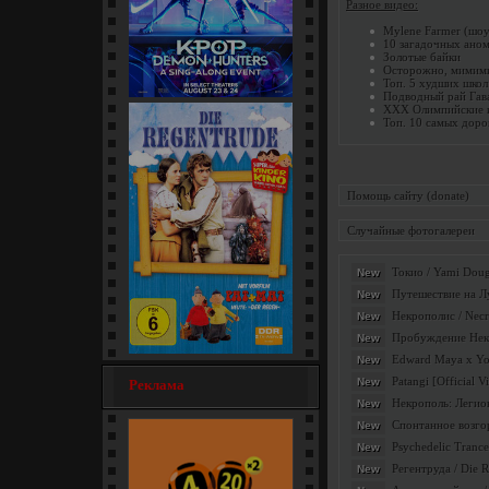
Разное видео:
Mylene Farmer (шоу
10 загадочных аном
Золотые байки
Осторожно, мимими! 
Топ. 5 худших школ
Подводный рай Гав
XXX Олимпийские и
Кей-поп-охотницы на демонов
Топ. 10 самых доро
/ KPop Demon... [мультфильм]
Помощь сайту (donate)
Случайные фотогалереи
Токио / Yami Doug
New
Путешествие на Лу
New
Некрополис / Necr
New
Пробуждение Некро
New
Edward Maya x Yoha
New
Регентруда / Die Regentrude
Patangi [Official V
New
Реклама
(1976) [семейный]
Некрополь: Легион
New
Спонтанное возгор
New
Psychedelic Trance
New
Регентруда / Die 
New