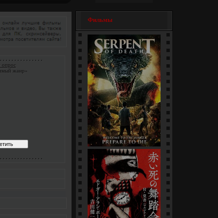
Фильмы
. . . . . . . . . . . . . . .
 опрос
имый жанр»
Змеи / Da she (1-4 серии)
. . . . . . . . . . . . . . .
[многосерийный]