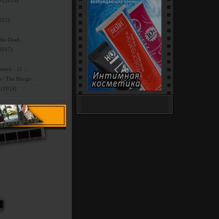
e (2014)
2015)
he Dead....
(2017)
urn... (1...
/ The Hunge...
 (2014)
Интим-Шоп (18+) - секс-
игрушки, белье и костюмы