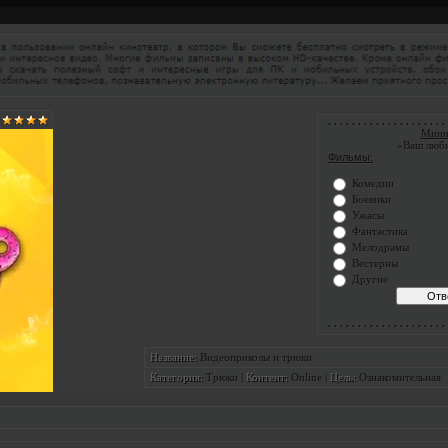
. . . . . . . . . . . . . . . . . . . . 
Мини
«Ваш люб
Фильмы:
Комедии
Боевики
Ужасы
Фантастика
Мелодрамы
Вестерны
Другие
. . . . . . . . . . . . . . . . . . . . 
Видеоприколы и трюки
Название:
Трюки
|
Online
|
Ознакомительная
Категория:
Контент:
Цель: