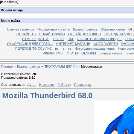
[
Kinofilmik
]
Форма входа
Меню сайта
Главная страница
Информация о сайте
Каталог файлов
Обратная связь
ОН
ОНЛАЙН ТВ
ОНЛАЙН РАДИО
ОНЛАЙН ФОТОШОП
ПОГОДА НА 5 ДНЕ
HTML-РЕДАКТОР
ТЕСТЫ
ЧАТ
ОБЩИЕ ПРАВИЛА ПОВЕДЕ...
ПРАВ
ИНФОРМАЦИЯ ДЛЯ ПРАВО...
ИНТЕРНЕТ-МАГАЗИН
ФОТОГАЛЕРЕИ
ОНЛАЙ
ПЕРЕХОД ПО ССЫЛКЕ
тв
тв
тв
Новогоднее поздравление
Новогодне
АКВАРИУМЫ
СТАТЬИ, ОБЗОРЫ
Личный кабинет
Лич
Главная
»
Каталог сайтов
»
ПРОГРАММЫ ДЛЯ ПК
» Мессенджеры
В категории сайтов
:
20
Показано сайтов
:
1-10
Сортировать по
:
Дате
·
Названию
·
Рейтингу
·
Переходам
Mozilla Thunderbird 68.0