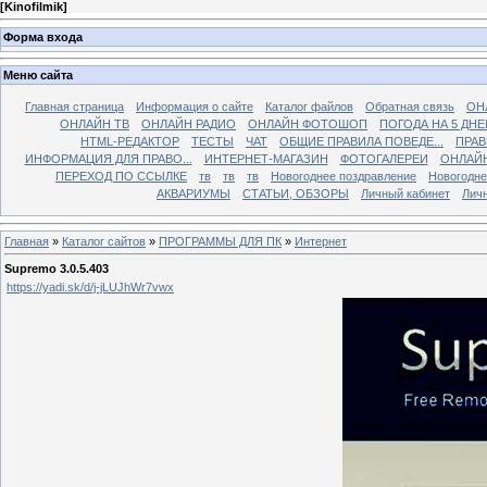
[
Kinofilmik
]
Форма входа
Меню сайта
Главная страница
Информация о сайте
Каталог файлов
Обратная связь
ОН
ОНЛАЙН ТВ
ОНЛАЙН РАДИО
ОНЛАЙН ФОТОШОП
ПОГОДА НА 5 ДНЕ
HTML-РЕДАКТОР
ТЕСТЫ
ЧАТ
ОБЩИЕ ПРАВИЛА ПОВЕДЕ...
ПРАВ
ИНФОРМАЦИЯ ДЛЯ ПРАВО...
ИНТЕРНЕТ-МАГАЗИН
ФОТОГАЛЕРЕИ
ОНЛАЙ
ПЕРЕХОД ПО ССЫЛКЕ
тв
тв
тв
Новогоднее поздравление
Новогодне
АКВАРИУМЫ
СТАТЬИ, ОБЗОРЫ
Личный кабинет
Лич
Главная
»
Каталог сайтов
»
ПРОГРАММЫ ДЛЯ ПК
»
Интернет
Supremo 3.0.5.403
https://yadi.sk/d/j-jLUJhWr7vwx