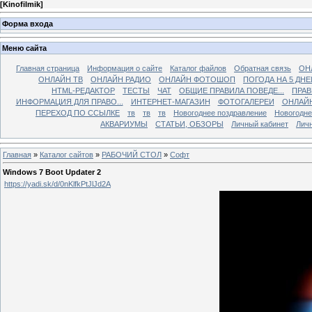
[
Kinofilmik
]
Форма входа
Меню сайта
Главная страница
Информация о сайте
Каталог файлов
Обратная связь
ОН
ОНЛАЙН ТВ
ОНЛАЙН РАДИО
ОНЛАЙН ФОТОШОП
ПОГОДА НА 5 ДНЕ
HTML-РЕДАКТОР
ТЕСТЫ
ЧАТ
ОБЩИЕ ПРАВИЛА ПОВЕДЕ...
ПРАВ
ИНФОРМАЦИЯ ДЛЯ ПРАВО...
ИНТЕРНЕТ-МАГАЗИН
ФОТОГАЛЕРЕИ
ОНЛАЙ
ПЕРЕХОД ПО ССЫЛКЕ
тв
тв
тв
Новогоднее поздравление
Новогодне
АКВАРИУМЫ
СТАТЬИ, ОБЗОРЫ
Личный кабинет
Лич
Главная
»
Каталог сайтов
»
РАБОЧИЙ СТОЛ
»
Софт
Windows 7 Boot Updater 2
https://yadi.sk/d/0nKlfkPtJlJd2A