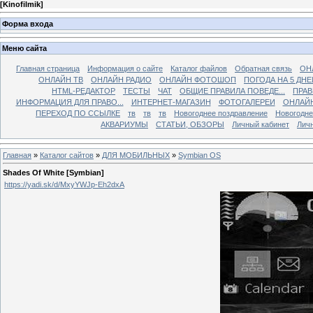
[
Kinofilmik
]
Форма входа
Меню сайта
Главная страница
Информация о сайте
Каталог файлов
Обратная связь
ОН
ОНЛАЙН ТВ
ОНЛАЙН РАДИО
ОНЛАЙН ФОТОШОП
ПОГОДА НА 5 ДНЕ
HTML-РЕДАКТОР
ТЕСТЫ
ЧАТ
ОБЩИЕ ПРАВИЛА ПОВЕДЕ...
ПРАВ
ИНФОРМАЦИЯ ДЛЯ ПРАВО...
ИНТЕРНЕТ-МАГАЗИН
ФОТОГАЛЕРЕИ
ОНЛАЙ
ПЕРЕХОД ПО ССЫЛКЕ
тв
тв
тв
Новогоднее поздравление
Новогодне
АКВАРИУМЫ
СТАТЬИ, ОБЗОРЫ
Личный кабинет
Лич
Главная
»
Каталог сайтов
»
ДЛЯ МОБИЛЬНЫХ
»
Symbian OS
Shades Of White [Symbian]
https://yadi.sk/d/MxyYWJp-Eh2dxA