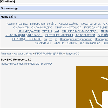
[
Kinofilmik
]
Форма входа
Меню сайта
Главная страница
Информация о сайте
Каталог файлов
Обратная связь
ОН
ОНЛАЙН ТВ
ОНЛАЙН РАДИО
ОНЛАЙН ФОТОШОП
ПОГОДА НА 5 ДНЕ
HTML-РЕДАКТОР
ТЕСТЫ
ЧАТ
ОБЩИЕ ПРАВИЛА ПОВЕДЕ...
ПРАВ
ИНФОРМАЦИЯ ДЛЯ ПРАВО...
ИНТЕРНЕТ-МАГАЗИН
ФОТОГАЛЕРЕИ
ОНЛАЙ
ПЕРЕХОД ПО ССЫЛКЕ
тв
тв
тв
Новогоднее поздравление
Новогодне
АКВАРИУМЫ
СТАТЬИ, ОБЗОРЫ
Личный кабинет
Лич
Главная
»
Каталог сайтов
»
ПРОГРАММЫ ДЛЯ ПК
»
Защита ОС
Spy BHO Remover 1.3.0
https://disk.yandex.ru/d/M9MDiq_z6oAk0Q