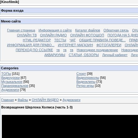
[
Kinofilmik
]
Форма входа
Меню сайта
Главная страница
Информация о сайте
Каталог файлов
Обратная связь
ОН
ОНЛАЙН ТВ
ОНЛАЙН РАДИО
ОНЛАЙН ФОТОШОП
ПОГОДА НА 5 ДНЕ
HTML-РЕДАКТОР
ТЕСТЫ
ЧАТ
ОБЩИЕ ПРАВИЛА ПОВЕДЕ...
ПРАВ
ИНФОРМАЦИЯ ДЛЯ ПРАВО...
ИНТЕРНЕТ-МАГАЗИН
ФОТОГАЛЕРЕИ
ОНЛАЙ
ПЕРЕХОД ПО ССЫЛКЕ
тв
тв
тв
Новогоднее поздравление
Новогодне
АКВАРИУМЫ
СТАТЬИ, ОБЗОРЫ
Личный кабинет
Лич
Categories
ТОПы
[151]
Спорт
[39]
Видеоуроки
[67]
Видеоприколы
[56]
Музыкальное
[56]
Видеоклипы
[73]
Паранормальное
[35]
Ретро игры
[10]
Аудиокниги
[79]
Главная
»
Файлы
»
ОНЛАЙН ВИДЕО
»
Аудиокниги
Возвращение Шерлока Холмса (часть 1-3)