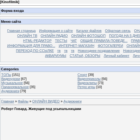
[
Kinofilmik
]
Форма входа
Меню сайта
Главная страница
Информация о сайте
Каталог файлов
Обратная связь
ОН
ОНЛАЙН ТВ
ОНЛАЙН РАДИО
ОНЛАЙН ФОТОШОП
ПОГОДА НА 5 ДНЕ
HTML-РЕДАКТОР
ТЕСТЫ
ЧАТ
ОБЩИЕ ПРАВИЛА ПОВЕДЕ...
ПРАВ
ИНФОРМАЦИЯ ДЛЯ ПРАВО...
ИНТЕРНЕТ-МАГАЗИН
ФОТОГАЛЕРЕИ
ОНЛАЙ
ПЕРЕХОД ПО ССЫЛКЕ
тв
тв
тв
Новогоднее поздравление
Новогодне
АКВАРИУМЫ
СТАТЬИ, ОБЗОРЫ
Личный кабинет
Лич
Categories
ТОПы
[151]
Спорт
[39]
Видеоуроки
[67]
Видеоприколы
[56]
Музыкальное
[56]
Видеоклипы
[73]
Паранормальное
[35]
Ретро игры
[10]
Аудиокниги
[79]
Главная
»
Файлы
»
ОНЛАЙН ВИДЕО
»
Аудиокниги
Роберт Говард. Живущие под усыпальницами