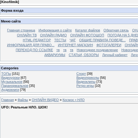
[
Kinofilmik
]
Форма входа
Меню сайта
Главная страница
Информация о сайте
Каталог файлов
Обратная связь
ОН
ОНЛАЙН ТВ
ОНЛАЙН РАДИО
ОНЛАЙН ФОТОШОП
ПОГОДА НА 5 ДНЕ
HTML-РЕДАКТОР
ТЕСТЫ
ЧАТ
ОБЩИЕ ПРАВИЛА ПОВЕДЕ...
ПРАВ
ИНФОРМАЦИЯ ДЛЯ ПРАВО...
ИНТЕРНЕТ-МАГАЗИН
ФОТОГАЛЕРЕИ
ОНЛАЙ
ПЕРЕХОД ПО ССЫЛКЕ
тв
тв
тв
Новогоднее поздравление
Новогодне
АКВАРИУМЫ
СТАТЬИ, ОБЗОРЫ
Личный кабинет
Лич
Categories
ТОПы
[151]
Спорт
[39]
Видеоуроки
[67]
Видеоприколы
[56]
Музыкальное
[56]
Видеоклипы
[73]
Паранормальное
[35]
Ретро игры
[10]
Аудиокниги
[79]
Главная
»
Файлы
»
ОНЛАЙН ВИДЕО
»
Космос • НЛО
UFO: Реальные НЛО. ШОК!