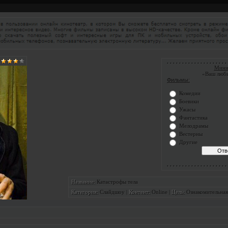
. . . . . . . . . . . . . . . . . . . . 
Мини
«Ваш люб
Фильмы:
Комедии
Боевики
Ужасы
Фантастика
Мелодрамы
Вестерны
Другие
. . . . . . . . . . . . . . . . . . . . 
Катастрофы тела
Название:
Слайдшоу
|
Online
|
Ознакомительная
Категория:
Контент:
Цель: