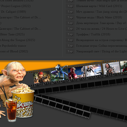
 Un chien andalou (1928)
Темнее ночи / Mas negro que la noch
Top
 Project Legion (2022)
Шальная карта / Wild Card (2015)
Top
Dr. Caligari (1989)
Меч дракона / Tian jiang xiong shi (
Top
лигари / The Cabinet of Dr....
Чёрные воды / Black Water (2018)
Top
)
День мертвецов: Злая кровь / Day of t
Top
лигари / The Cabinet of Dr....
24 часа на жизнь / 24 Hours to Live 
Top
Bitter Taste (2025)
Траффик / Traffik (2018)
Top
lt Along the Tongue (2025)
Возвращение на остров сокровищ / Ret
Top
 Psychedelic trance
Голодные игры: Сойка-пересмешница 
Top
Scent of Blood (2002)
Умирающий свет / Dying of the Light
Top
kinomix
авил:
|
Дата:
06.07.2017
|
Просмотров:
1024