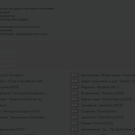
жетов, которые стоят целое состояние
нтрация
ины фентези
н-Клода Ван Дамма
минающихся стволов из игр
 иллюзий
ществующих подводных монстров
a (22-24 серии)
Бессмертные: Война миров / Immortal
Top
ну / A Trip to the Moon (190...
Добро пожаловать в рай / Порок / Vi
Top
opolis (2026)
Маршалл / Marshall (2017)
Top
поля / Necropolis Awakened (...
Исправление / Reclaim (2014)
Top
ni - Diamonds [Official Vis...
Школа танца / School Dance (2014)
Top
ideo]
Джезабель / Jessabelle (2014)
Top
 / Necropolis Legion (2019)
Существа / Exists (2014)
Top
ание / Spontaneous Combustio...
Джон Уик / John Wick (2014)
Top
Глория / Gloria (2013)
Top
Regentrude (1976)
Эксперимент: Зло / The Quiet Ones (
Top