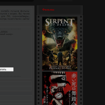
Фильмы
. . . . . . . . . . . . . . .
 опрос
имый жанр»
Змеи / Da she (1-4 серии)
. . . . . . . . . . . . . . .
[многосерийный]