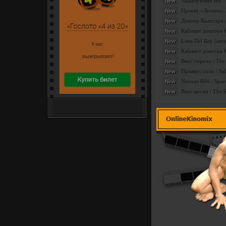
Андалузский пес /
New
Проект «Легион» /
New
Доктор Калигари / 
New
Кабинет доктора Ка
New
Lana Del Rey (шоу
New
Кабинет доктора Ка
New
Вкус горечи / The 
New
Привкус соли / Sa
New
Nexxus 604 - Space
New
Вкус крови / The 
New
Интернет-сайт популярных
денежных лотерей
Слайдшоу
Категория:
|
Доб