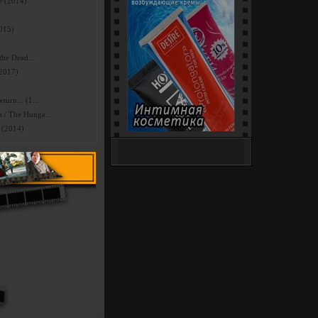
e (2014)
2015)
he Dead....
(2017)
urn... (1...
/ The Hunge...
 (2014)
Интим-Шоп (18+) - секс-
игрушки, белье и костюмы