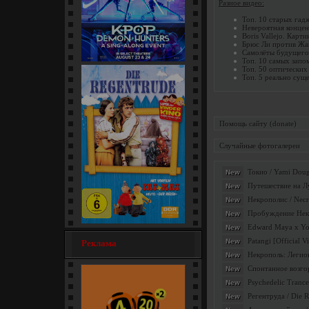
Разное видео:
Топ. 10 старых гад
Невероятная конце
Boris Vallejo. Карт
Брюс Ли против Жа
Самолёты будущего
Топ. 10 самых запо
Топ. 50 оптических
Кей-поп-охотницы на демонов
Топ. 5 реально су
/ KPop Demon... [мультфильм]
Помощь сайту (donate)
Случайные фотогалереи
Токио / Yami Doug
New
Путешествие на Лу
New
Некрополис / Necr
New
Пробуждение Некро
New
Edward Maya x Yoha
New
Регентруда / Die Regentrude
Patangi [Official V
New
Реклама
(1976) [семейный]
Некрополь: Легион
New
Спонтанное возгор
New
Psychedelic Trance
New
Регентруда / Die 
New