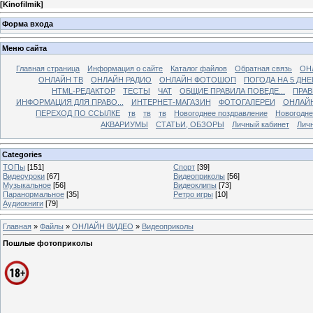
[
Kinofilmik
]
Форма входа
Меню сайта
Главная страница
Информация о сайте
Каталог файлов
Обратная связь
ОН
ОНЛАЙН ТВ
ОНЛАЙН РАДИО
ОНЛАЙН ФОТОШОП
ПОГОДА НА 5 ДНЕ
HTML-РЕДАКТОР
ТЕСТЫ
ЧАТ
ОБЩИЕ ПРАВИЛА ПОВЕДЕ...
ПРАВ
ИНФОРМАЦИЯ ДЛЯ ПРАВО...
ИНТЕРНЕТ-МАГАЗИН
ФОТОГАЛЕРЕИ
ОНЛАЙ
ПЕРЕХОД ПО ССЫЛКЕ
тв
тв
тв
Новогоднее поздравление
Новогодне
АКВАРИУМЫ
СТАТЬИ, ОБЗОРЫ
Личный кабинет
Лич
Categories
ТОПы
[151]
Спорт
[39]
Видеоуроки
[67]
Видеоприколы
[56]
Музыкальное
[56]
Видеоклипы
[73]
Паранормальное
[35]
Ретро игры
[10]
Аудиокниги
[79]
Главная
»
Файлы
»
ОНЛАЙН ВИДЕО
»
Видеоприколы
Пошлые фотоприколы