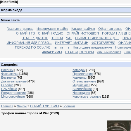
[
Kinofilmik
]
Форма входа
Меню сайта
Главная страница
Информация о сайте
Каталог файлов
Обратная связь
ОН
ОНЛАЙН ТВ
ОНЛАЙН РАДИО
ОНЛАЙН ФОТОШОП
ПОГОДА НА 5 ДНЕ
HTML-РЕДАКТОР
ТЕСТЫ
ЧАТ
ОБЩИЕ ПРАВИЛА ПОВЕДЕ...
ПРАВ
ИНФОРМАЦИЯ ДЛЯ ПРАВО...
ИНТЕРНЕТ-МАГАЗИН
ФОТОГАЛЕРЕИ
ОНЛАЙ
ПЕРЕХОД ПО ССЫЛКЕ
тв
тв
тв
Новогоднее поздравление
Новогодне
АКВАРИУМЫ
СТАТЬИ, ОБЗОРЫ
Личный кабинет
Лич
Categories
Боевики
[1533]
Комедии
[1265]
Фантастика
[1150]
Приключения
[576]
Вестерны
[70]
Криминал
[670]
Документальные
[470]
Отечественные
[924]
О войне
[288]
Индийские
[155]
Семейные
[457]
Бибилейские
[61]
Рождественские
[288]
Новогодние
[86]
Многосерийные
[660]
Короткометражные
[181]
Главная
»
Файлы
»
ОНЛАЙН ФИЛЬМЫ
»
Боевики
Трофеи войны / Spoils of War (2009)