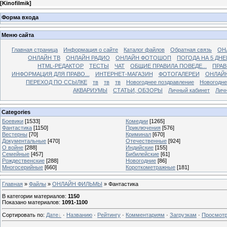
[
Kinofilmik
]
Форма входа
Меню сайта
Главная страница
Информация о сайте
Каталог файлов
Обратная связь
ОН
ОНЛАЙН ТВ
ОНЛАЙН РАДИО
ОНЛАЙН ФОТОШОП
ПОГОДА НА 5 ДНЕ
HTML-РЕДАКТОР
ТЕСТЫ
ЧАТ
ОБЩИЕ ПРАВИЛА ПОВЕДЕ...
ПРАВ
ИНФОРМАЦИЯ ДЛЯ ПРАВО...
ИНТЕРНЕТ-МАГАЗИН
ФОТОГАЛЕРЕИ
ОНЛАЙ
ПЕРЕХОД ПО ССЫЛКЕ
тв
тв
тв
Новогоднее поздравление
Новогодне
АКВАРИУМЫ
СТАТЬИ, ОБЗОРЫ
Личный кабинет
Лич
Categories
Боевики
[1533]
Комедии
[1265]
Фантастика
[1150]
Приключения
[576]
Вестерны
[70]
Криминал
[670]
Документальные
[470]
Отечественные
[924]
О войне
[288]
Индийские
[155]
Семейные
[457]
Бибилейские
[61]
Рождественские
[288]
Новогодние
[86]
Многосерийные
[660]
Короткометражные
[181]
Главная
»
Файлы
»
ОНЛАЙН ФИЛЬМЫ
» Фантастика
В категории материалов
:
1150
Показано материалов
:
1091-1100
Сортировать по
:
Дате
·
Названию
·
Рейтингу
·
Комментариям
·
Загрузкам
·
Просмот