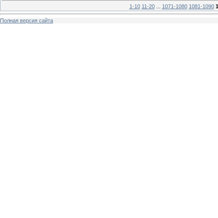
1-10
11-20
...
1071-1080
1081-1090
Полная версия сайта