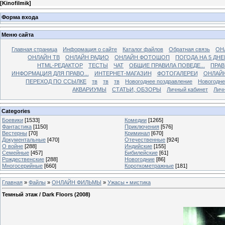
[
Kinofilmik
]
Форма входа
Меню сайта
Главная страница
Информация о сайте
Каталог файлов
Обратная связь
ОН
ОНЛАЙН ТВ
ОНЛАЙН РАДИО
ОНЛАЙН ФОТОШОП
ПОГОДА НА 5 ДНЕ
HTML-РЕДАКТОР
ТЕСТЫ
ЧАТ
ОБЩИЕ ПРАВИЛА ПОВЕДЕ...
ПРАВ
ИНФОРМАЦИЯ ДЛЯ ПРАВО...
ИНТЕРНЕТ-МАГАЗИН
ФОТОГАЛЕРЕИ
ОНЛАЙ
ПЕРЕХОД ПО ССЫЛКЕ
тв
тв
тв
Новогоднее поздравление
Новогодне
АКВАРИУМЫ
СТАТЬИ, ОБЗОРЫ
Личный кабинет
Лич
Categories
Боевики
[1533]
Комедии
[1265]
Фантастика
[1150]
Приключения
[576]
Вестерны
[70]
Криминал
[670]
Документальные
[470]
Отечественные
[924]
О войне
[288]
Индийские
[155]
Семейные
[457]
Бибилейские
[61]
Рождественские
[288]
Новогодние
[86]
Многосерийные
[660]
Короткометражные
[181]
Главная
»
Файлы
»
ОНЛАЙН ФИЛЬМЫ
»
Ужасы • мистика
Темный этаж / Dark Floors (2008)