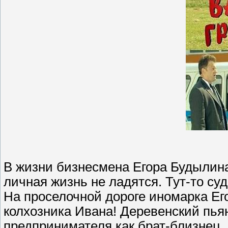
В жизни бизнесмена Егора Будылина
личная жизнь не ладятся. Тут-то су
На проселочной дороге иномарка Ег
колхозника Ивана! Деревенский пья
предпринимателя как брат-близнец..