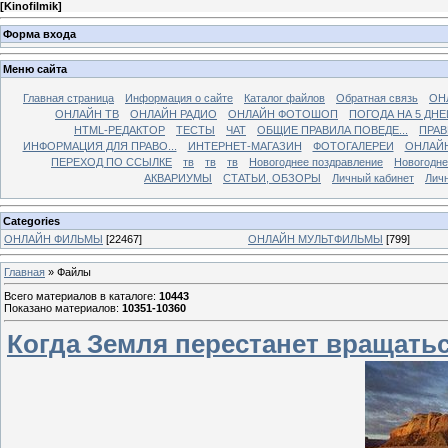
[
Kinofilmik
]
Форма входа
Меню сайта
Главная страница
Информация о сайте
Каталог файлов
Обратная связь
ОН
ОНЛАЙН ТВ
ОНЛАЙН РАДИО
ОНЛАЙН ФОТОШОП
ПОГОДА НА 5 ДНЕ
HTML-РЕДАКТОР
ТЕСТЫ
ЧАТ
ОБЩИЕ ПРАВИЛА ПОВЕДЕ...
ПРАВ
ИНФОРМАЦИЯ ДЛЯ ПРАВО...
ИНТЕРНЕТ-МАГАЗИН
ФОТОГАЛЕРЕИ
ОНЛАЙ
ПЕРЕХОД ПО ССЫЛКЕ
тв
тв
тв
Новогоднее поздравление
Новогодне
АКВАРИУМЫ
СТАТЬИ, ОБЗОРЫ
Личный кабинет
Лич
Categories
ОНЛАЙН ФИЛЬМЫ
[22467]
ОНЛАЙН МУЛЬТФИЛЬМЫ
[799]
Главная
»
Файлы
Всего материалов в каталоге
:
10443
Показано материалов
:
10351-10360
Когда Земля перестанет вращатьс