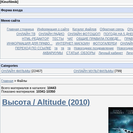
[
Kinofilmik
]
Форма входа
Меню сайта
Главная страница
Информация о сайте
Каталог файлов
Обратная связь
ОН
ОНЛАЙН ТВ
ОНЛАЙН РАДИО
ОНЛАЙН ФОТОШОП
ПОГОДА НА 5 ДНЕ
HTML-РЕДАКТОР
ТЕСТЫ
ЧАТ
ОБЩИЕ ПРАВИЛА ПОВЕДЕ...
ПРАВ
ИНФОРМАЦИЯ ДЛЯ ПРАВО...
ИНТЕРНЕТ-МАГАЗИН
ФОТОГАЛЕРЕИ
ОНЛАЙ
ПЕРЕХОД ПО ССЫЛКЕ
тв
тв
тв
Новогоднее поздравление
Новогодне
АКВАРИУМЫ
СТАТЬИ, ОБЗОРЫ
Личный кабинет
Лич
Categories
ОНЛАЙН ФИЛЬМЫ
[22467]
ОНЛАЙН МУЛЬТФИЛЬМЫ
[799]
Главная
»
Файлы
Всего материалов в каталоге
:
10443
Показано материалов
:
10341-10350
Высота / Altitude (2010)